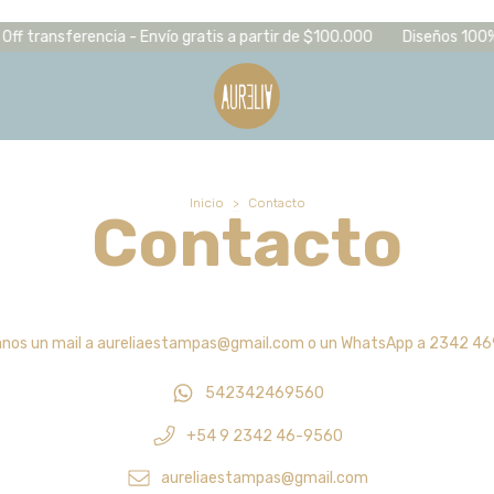
f transferencia - Envío gratis a partir de $100.000
Diseños 100% pro
Inicio
>
Contacto
Contacto
anos un mail a
aureliaestampas@gmail.com
o un WhatsApp a 2342 4
542342469560
+54 9 2342 46-9560
aureliaestampas@gmail.com