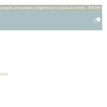
pios, artesanales y Argentinos! 3 cuotas sin interés - 15% 0ff transfe
0
69560