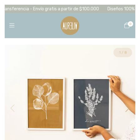
ansferencia - Envío gratis a partir de $100.000
Diseños 100% propio
0
1
/
8