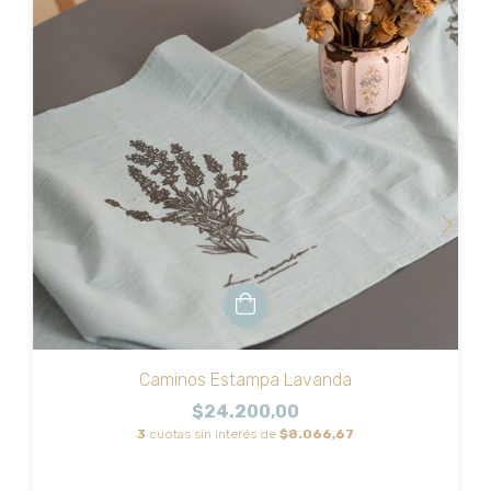
Caminos Estampa Lavanda
$24.200,00
3
cuotas sin interés de
$8.066,67