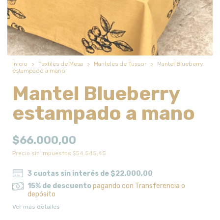
Inicio
>
Textiles de Mesa
>
Manteles de Tussor
>
Mantel Blueberry
estampado a mano
Mantel Blueberry
estampado a mano
$66.000,00
Precio sin impuestos
$54.545,45
3
cuotas sin interés de
$22.000,00
15% de descuento
pagando con Transferencia o
depósito
Ver más detalles