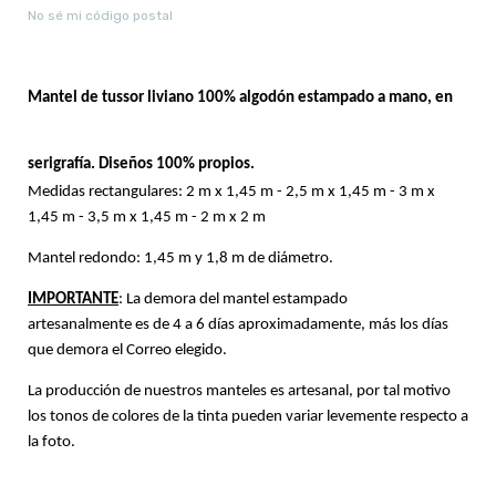
No sé mi código postal
Mantel de tussor liviano 100% algodón estampado a mano, en
serigrafía. Diseños 100% propios.
Medidas rectangulares: 2 m x 1,45 m - 2,5 m x 1,45 m - 3 m x
1,45 m - 3,5 m x 1,45 m - 2 m x 2 m
Mantel redondo: 1,45 m y 1,8 m de diámetro.
IMPORTANTE
:
La demora del mantel estampado
artesanalmente
es de 4
a 6
días aproximadamente, más los días
que demora el Correo elegido.
La producción de nuestros manteles es artesanal, por tal motivo
los tonos de colores de la tinta pueden variar levemente respecto a
la foto.