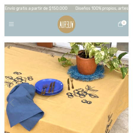
vío gratis a partir de $150.000
Diseños 100% propios, artesanales y
0
1
/
4