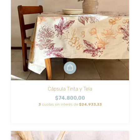
Cápsula Tinta y Tela
$74.800,00
3
cuotas sin interés de
$24.933,33