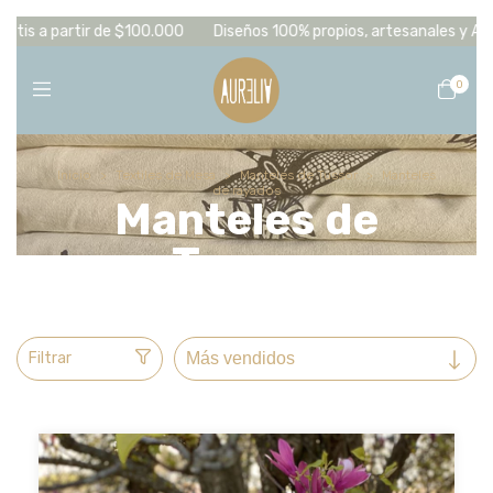
.000
Diseños 100% propios, artesanales y Argentinos! 3 cuotas sin i
0
Inicio
>
Textiles de Mesa
>
Manteles de Tussor
>
Manteles
de rayados
Manteles de
Tussor
Filtrar